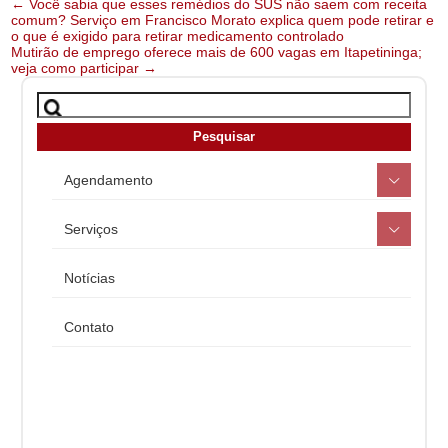
Post
←
Você sabia que esses remédios do SUS não saem com receita
comum? Serviço em Francisco Morato explica quem pode retirar e
navigation
o que é exigido para retirar medicamento controlado
Mutirão de emprego oferece mais de 600 vagas em Itapetininga;
veja como participar
→
Agendamento
Serviços
Notícias
Contato